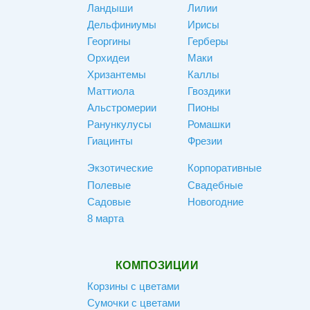
Ландыши
Лилии
Дельфиниумы
Ирисы
Георгины
Герберы
Орхидеи
Маки
Хризантемы
Каллы
Маттиола
Гвоздики
Альстромерии
Пионы
Ранункулусы
Ромашки
Гиацинты
Фрезии
Экзотические
Корпоративные
Полевые
Свадебные
Садовые
Новогодние
8 марта
КОМПОЗИЦИИ
Корзины с цветами
Сумочки с цветами