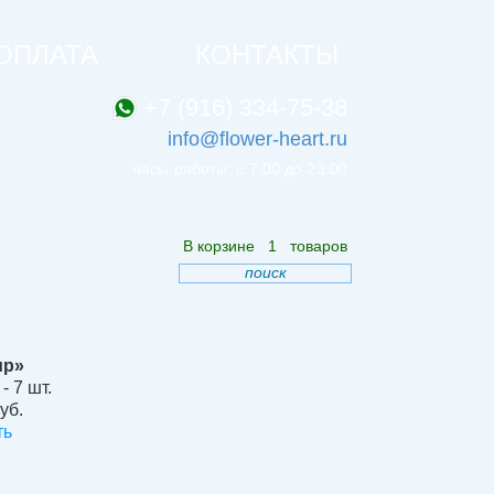
ОПЛАТА
КОНТАКТЫ
+7 (916) 334-75-38
info@flower-heart.ru
часы работы: с 7.00 до 23.00
В корзине
1
товаров
поиск
ир»
- 7 шт.
уб.
ть