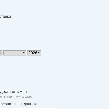
ставки
Доставить мне
ик является получателем)
ерсональные данные