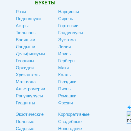
БУКЕТЫ
Розы
Нарциссы
Подсолнухи
Сирень
Астры
Гортензии
Тюльпаны
Гладиолусы
Васильки
Эустома
Ландыши
Лилии
Дельфиниумы
Ирисы
Георгины
Герберы
Орхидеи
Маки
Хризантемы
Каллы
Маттиола
Гвоздики
Альстромерии
Пионы
Ранункулусы
Ромашки
Гиацинты
Фрезии
Экзотические
Корпоративные
Полевые
Свадебные
Садовые
Новогодние