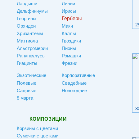
Ландыши
Лилии
Дельфиниумы
Ирисы
Георгины
Герберы
2
Орхидеи
Маки
Хризантемы
Каллы
Маттиола
Гвоздики
Альстромерии
Пионы
Ранункулусы
Ромашки
Гиацинты
Фрезии
Экзотические
Корпоративные
Полевые
Свадебные
Садовые
Новогодние
8 марта
3
КОМПОЗИЦИИ
Корзины с цветами
Сумочки с цветами