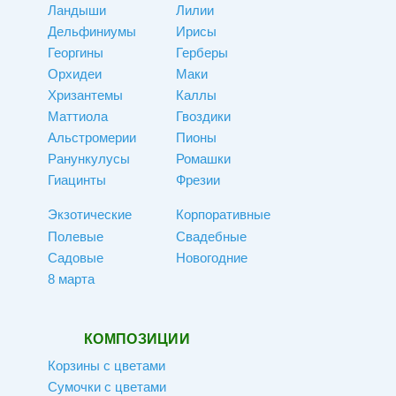
Ландыши
Лилии
Дельфиниумы
Ирисы
Георгины
Герберы
Орхидеи
Маки
Хризантемы
Каллы
Маттиола
Гвоздики
Альстромерии
Пионы
Ранункулусы
Ромашки
Гиацинты
Фрезии
Экзотические
Корпоративные
Полевые
Свадебные
Садовые
Новогодние
8 марта
КОМПОЗИЦИИ
Корзины с цветами
Сумочки с цветами