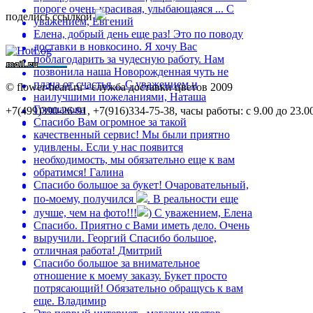
пороге очень красивая, улыбающаяся ...
С
поделись ссылкой
уважением, Евгений
Елена, добрый день еще раз! Это по поводу
доставки в новкосино. Я хочу Вас
поблагодарить за чудесную работу. Нам
позвонила наша Новорожденная чуть не
плача от счастья ...
С уважением и
©
flower-heart.ru - служба доставки цветов 2009
наилучшими пожеланиями, Наташа
Гришакова
+7(499)390-26-91, +7(916)334-75-38, часы работы: с 9.00 до 23.0
Спасибо Вам огромное за такой
качественный сервис! Мы были приятно
удивлены. Если у нас появится
необходимость, мы обязательно еще к вам
обратимся!
Галина
Спасибо большое за букет! Очаровательный,
по-моему, получился
. В реальности еще
лучше, чем на фото!!!
)
С уважением, Елена
Спасибо. Приятно с Вами иметь дело. Очень
выручили.
Георгий
Спасибо большое,
отличная работа!
Дмитрий
Спасибо большое за внимательное
отношение к моему заказу. Букет просто
потрясающий! Обязательно обращусь к вам
еще.
Владимир