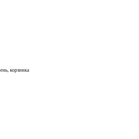
лень
,
корзинка