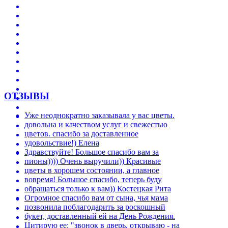
ОТЗЫВЫ
Уже неоднократно заказывала у вас цветы.
довольна и качеством услуг и свежестью
цветов. спасибо за доставленное
удовольствие!)
Елена
Здравствуйте! Большое спасибо вам за
пионы)))) Очень выручили)) Красивые
цветы в хорошем состоянии, а главное
вовремя! Большое спасибо, теперь буду
обращаться только к вам))
Костецкая Рита
Огромное спасибо вам от сына, чья мама
позвонила поблагодарить за роскошный
букет, доставленный ей на День Рождения.
Цитирую ее: "звонок в дверь, открываю - на