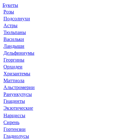
Букеты
Розы
Подсолнухи
Астры
Тюльпаны
Васильки
Ландыши
Дельфиниумы
Георгины
Орхидеи
Хризантемы
Маттиола
Альстромерии
Ранункулусы
Гиацинты
Экзотические
Нарциссы
Сирень
Гортензии
Гладиолусы