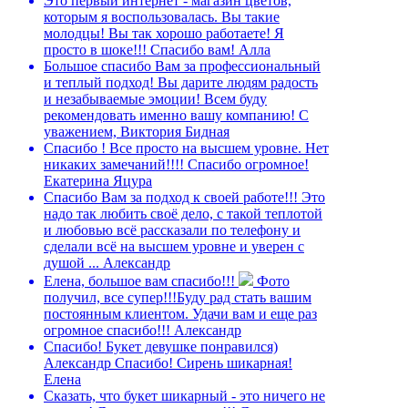
Это первый интернет - магазин цветов,
которым я воспользовалась. Вы такие
молодцы! Вы так хорошо работаете! Я
просто в шоке!!! Спасибо вам!
Алла
Большое спасибо Вам за профессиональный
и теплый подход! Вы дарите людям радость
и незабываемые эмоции! Всем буду
рекомендовать именно вашу компанию!
С
уважением, Виктория Бидная
Спасибо ! Все просто на высшем уровне. Нет
никаких замечаний!!!! Спасибо огромное!
Екатерина Яцура
Спасибо Вам за подход к своей работе!!! Это
надо так любить своё дело, с такой теплотой
и любовью всё рассказали по телефону и
сделали всё на высшем уровне и уверен с
душой ...
Александр
Елена, большое вам спасибо!!!
Фото
получил, все супер!!!Буду рад стать вашим
постоянным клиентом. Удачи вам и еще раз
огромное спасибо!!!
Александр
Спасибо! Букет девушке понравился)
Александр
Спасибо! Сирень шикарная!
Елена
Сказать, что букет шикарный - это ничего не