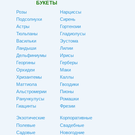
БУКЕТЫ
Розы
Нарциссы
Подсолнухи
Сирень
Астры
Гортензии
Тюльпаны
Гладиолусы
Васильки
Эустома
Ландыши
Лилии
Дельфиниумы
Ирисы
Георгины
Герберы
Орхидеи
Маки
Хризантемы
Каллы
Маттиола
Гвоздики
Альстромерии
Пионы
Ранункулусы
Ромашки
Гиацинты
Фрезии
Экзотические
Корпоративные
Полевые
Свадебные
Садовые
Новогодние