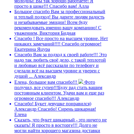
молодцы! Вы так хорошо работаете! Я
просто в шоке!!! Спасибо вам!
Алла
Большое спасибо Вам за профессиональный
и теплый подход! Вы дарите людям радость
и незабываемые эмоции! Всем буду
рекомендовать именно вашу компанию!
С
уважением, Виктория Бидная
Спасибо ! Все просто на высшем уровне. Нет
никаких замечаний!!!! Спасибо огромное!
Екатерина Яцура
Спасибо Вам за подход к своей работе!!! Это
надо так любить своё дело, с такой теплотой
и любовью всё рассказали по телефону и
сделали всё на высшем уровне и уверен с
душой ...
Александр
Елена, большое вам спасибо!!!
Фото
получил, все супер!!!Буду рад стать вашим
постоянным клиентом. Удачи вам и еще раз
огромное спасибо!!!
Александр
Спасибо! Букет девушке понравился)
Александр
Спасибо! Сирень шикарная!
Елена
Сказать, что букет шикарный - это ничего не
сказать! Я просто в восторге!!! Долго не
могли найти хорошего магазина доставки