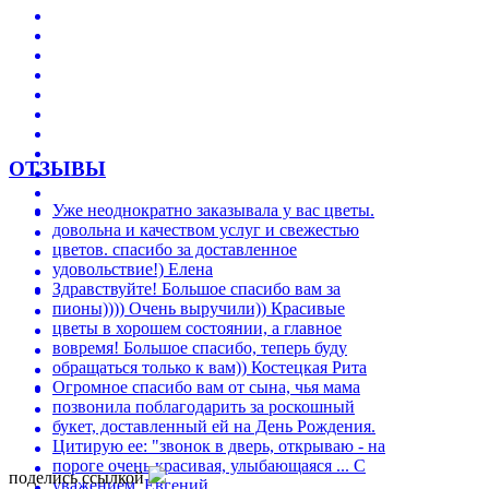
ОТЗЫВЫ
Уже неоднократно заказывала у вас цветы.
довольна и качеством услуг и свежестью
цветов. спасибо за доставленное
удовольствие!)
Елена
Здравствуйте! Большое спасибо вам за
пионы)))) Очень выручили)) Красивые
цветы в хорошем состоянии, а главное
вовремя! Большое спасибо, теперь буду
обращаться только к вам))
Костецкая Рита
Огромное спасибо вам от сына, чья мама
позвонила поблагодарить за роскошный
букет, доставленный ей на День Рождения.
Цитирую ее: "звонок в дверь, открываю - на
пороге очень красивая, улыбающаяся ...
С
поделись ссылкой
уважением, Евгений