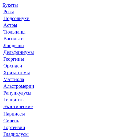
Букеты
Розы
Подсолнухи
Астры
Тюльпаны
Васильки
Ландыши
Дельфиниумы
Георгины
Орхидеи
Хризантемы
Маттиола
Альстромерии
Ранункулусы
Гиацинты
Экзотические
Нарциссы
Сирень
Гортензии
Гладиолусы