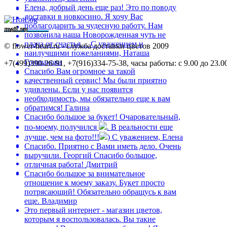
Елена, добрый день еще раз! Это по поводу
доставки в новкосино. Я хочу Вас
поблагодарить за чудесную работу. Нам
позвонила наша Новорожденная чуть не
плача от счастья ...
С уважением и
©
flower-heart.ru - служба доставки цветов 2009
наилучшими пожеланиями, Наташа
Гришакова
+7(499)390-26-91, +7(916)334-75-38, часы работы: с 9.00 до 23.0
Спасибо Вам огромное за такой
качественный сервис! Мы были приятно
удивлены. Если у нас появится
необходимость, мы обязательно еще к вам
обратимся!
Галина
Спасибо большое за букет! Очаровательный,
по-моему, получился
. В реальности еще
лучше, чем на фото!!!
)
С уважением, Елена
Спасибо. Приятно с Вами иметь дело. Очень
выручили.
Георгий
Спасибо большое,
отличная работа!
Дмитрий
Спасибо большое за внимательное
отношение к моему заказу. Букет просто
потрясающий! Обязательно обращусь к вам
еще.
Владимир
Это первый интернет - магазин цветов,
которым я воспользовалась. Вы такие