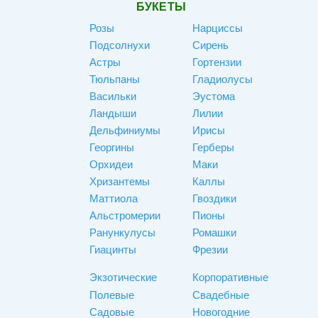
БУКЕТЫ
Розы
Нарциссы
Подсолнухи
Сирень
Астры
Гортензии
Тюльпаны
Гладиолусы
Васильки
Эустома
Ландыши
Лилии
Дельфиниумы
Ирисы
Георгины
Герберы
Орхидеи
Маки
Хризантемы
Каллы
Маттиола
Гвоздики
Альстромерии
Пионы
Ранункулусы
Ромашки
Гиацинты
Фрезии
Экзотические
Корпоративные
Полевые
Свадебные
Садовые
Новогодние