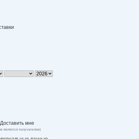
ставки
Доставить мне
ик является получателем)
ерсональные данные