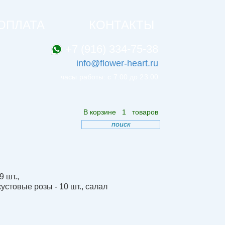
ОПЛАТА
КОНТАКТЫ
+7 (916) 334-75-38
info@flower-heart.ru
часы работы: с 7.00 до 23.00
В корзине
1
товаров
поиск
9 шт.
,
кустовые розы - 10 шт.
,
салал