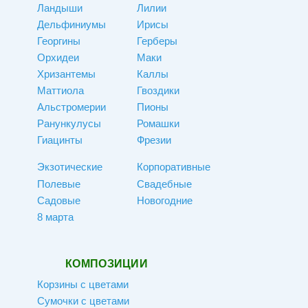
Ландыши
Лилии
Дельфиниумы
Ирисы
Георгины
Герберы
Орхидеи
Маки
Хризантемы
Каллы
Маттиола
Гвоздики
Альстромерии
Пионы
Ранункулусы
Ромашки
Гиацинты
Фрезии
Экзотические
Корпоративные
Полевые
Свадебные
Садовые
Новогодние
8 марта
КОМПОЗИЦИИ
Корзины с цветами
Сумочки с цветами