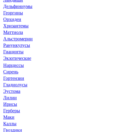
Дельфиниумы
Георгины
Орхидеи
Хризантемы
Маттиола
Альстромерии
Ранункулусы
Гиацинты
Экзотические
Нарциссы
Сирень
Гортензии
Гладиолусы
Эустома
Лилии
Ирисы
Герберы
Маки
Каллы
Гвоздики