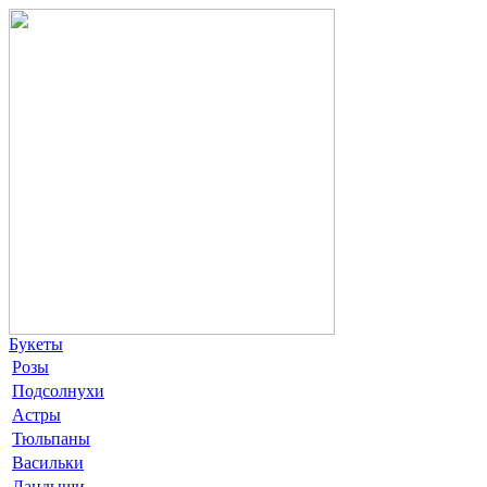
Букеты
Розы
Подсолнухи
Астры
Тюльпаны
Васильки
Ландыши