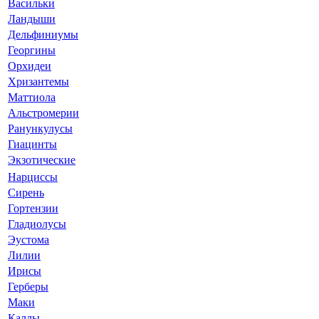
Васильки
Ландыши
Дельфиниумы
Георгины
Орхидеи
Хризантемы
Маттиола
Альстромерии
Ранункулусы
Гиацинты
Экзотические
Нарциссы
Сирень
Гортензии
Гладиолусы
Эустома
Лилии
Ирисы
Герберы
Маки
Каллы