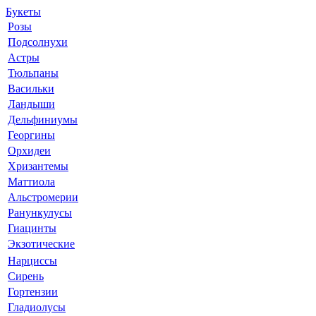
Букеты
Розы
Подсолнухи
Астры
Тюльпаны
Васильки
Ландыши
Дельфиниумы
Георгины
Орхидеи
Хризантемы
Маттиола
Альстромерии
Ранункулусы
Гиацинты
Экзотические
Нарциссы
Сирень
Гортензии
Гладиолусы