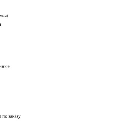
елем)
я
анные
 по заказу