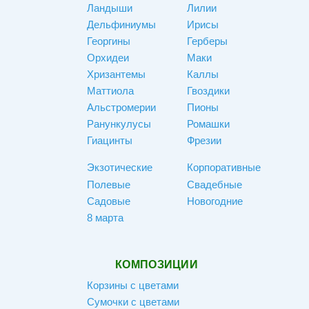
Ландыши
Лилии
Дельфиниумы
Ирисы
Георгины
Герберы
Орхидеи
Маки
Хризантемы
Каллы
Маттиола
Гвоздики
Альстромерии
Пионы
Ранункулусы
Ромашки
Гиацинты
Фрезии
Экзотические
Корпоративные
Полевые
Свадебные
Садовые
Новогодние
8 марта
КОМПОЗИЦИИ
Корзины с цветами
Сумочки с цветами