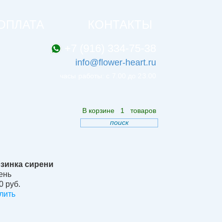
ОПЛАТА
КОНТАКТЫ
+7 (916) 334-75-38
info@flower-heart.ru
часы работы: с 7.00 до 23.00
В корзине
1
товаров
поиск
зинка сирени
ень
0 руб.
лить