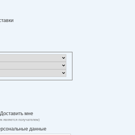
ставки
Доставить мне
ик является получателем)
ерсональные данные