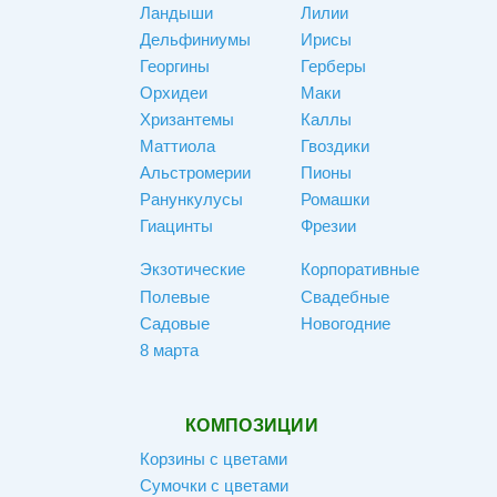
Ландыши
Лилии
Дельфиниумы
Ирисы
Георгины
Герберы
Орхидеи
Маки
Хризантемы
Каллы
Маттиола
Гвоздики
Альстромерии
Пионы
Ранункулусы
Ромашки
Гиацинты
Фрезии
Экзотические
Корпоративные
Полевые
Свадебные
Садовые
Новогодние
8 марта
КОМПОЗИЦИИ
Корзины с цветами
Сумочки с цветами