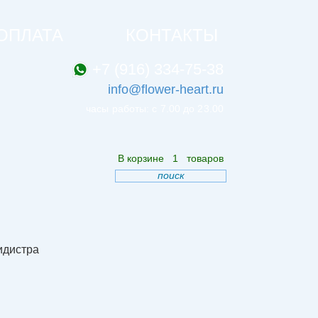
ОПЛАТА
КОНТАКТЫ
+7 (916) 334-75-38
info@flower-heart.ru
часы работы: с 7.00 до 23.00
В корзине
1
товаров
поиск
идистра