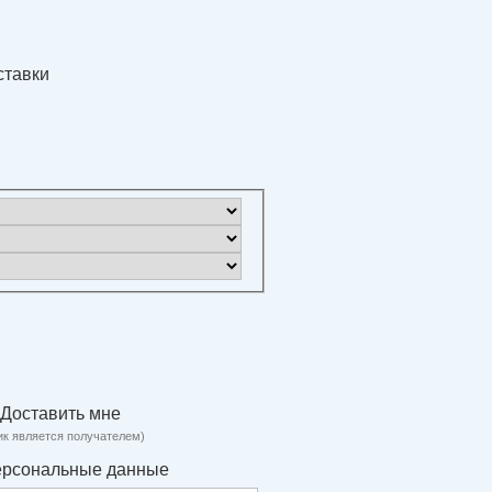
ставки
Доставить мне
ик является получателем)
ерсональные данные