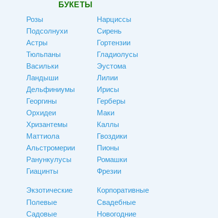
БУКЕТЫ
Розы
Нарциссы
Подсолнухи
Сирень
Астры
Гортензии
Тюльпаны
Гладиолусы
Васильки
Эустома
Ландыши
Лилии
Дельфиниумы
Ирисы
Георгины
Герберы
Орхидеи
Маки
Хризантемы
Каллы
Маттиола
Гвоздики
Альстромерии
Пионы
Ранункулусы
Ромашки
Гиацинты
Фрезии
Экзотические
Корпоративные
Полевые
Свадебные
Садовые
Новогодние