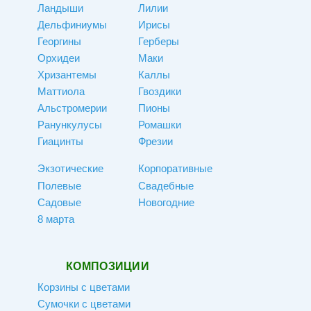
Ландыши
Лилии
Дельфиниумы
Ирисы
Георгины
Герберы
Орхидеи
Маки
Хризантемы
Каллы
Маттиола
Гвоздики
Альстромерии
Пионы
Ранункулусы
Ромашки
Гиацинты
Фрезии
Экзотические
Корпоративные
Полевые
Свадебные
Садовые
Новогодние
8 марта
КОМПОЗИЦИИ
Корзины с цветами
Сумочки с цветами