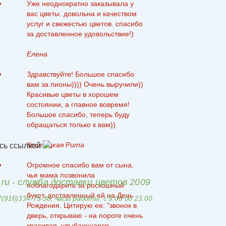
Уже неоднократно заказывала у
вас цветы. довольна и качеством
услуг и свежестью цветов. спасибо
за доставленное удовольствие!)
Елена
Здравствуйте! Большое спасибо
вам за пионы)))) Очень выручили))
Красивые цветы в хорошем
состоянии, а главное вовремя!
Большое спасибо, теперь буду
обращаться только к вам))
Костецкая Рита
сь ссылкой
Огромное спасибо вам от сына,
чья мама позвонила
t.ru - служба доставки цветов 2009
поблагодарить за роскошный
букет, доставленный ей на День
7(916)334-75-38, часы работы: с 9.00 до 23.00
Рождения. Цитирую ее: "звонок в
дверь, открываю - на пороге очень
красивая, улыбающаяся ...