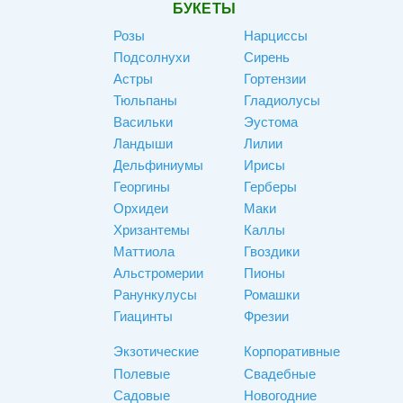
БУКЕТЫ
Розы
Нарциссы
Подсолнухи
Сирень
Астры
Гортензии
Тюльпаны
Гладиолусы
Васильки
Эустома
Ландыши
Лилии
Дельфиниумы
Ирисы
Георгины
Герберы
Орхидеи
Маки
Хризантемы
Каллы
Маттиола
Гвоздики
Альстромерии
Пионы
Ранункулусы
Ромашки
Гиацинты
Фрезии
Экзотические
Корпоративные
Полевые
Свадебные
Садовые
Новогодние