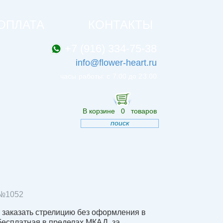
ОПЛАТА
КОНТАКТЫ
+7 (916) 334-75-38
info@flower-heart.ru
часы работы: с 7.00 до 23.00
В корзине
0
товаров
поиск
№
1052
 заказать стрелицию без оформления в
 бесплатная в пределах МКАД, за