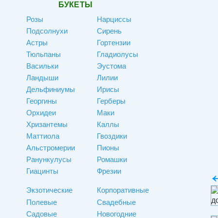
БУКЕТЫ
Розы
Нарциссы
Подсолнухи
Сирень
Астры
Гортензии
Тюльпаны
Гладиолусы
Васильки
Эустома
Ландыши
Лилии
Дельфиниумы
Ирисы
Георгины
Герберы
Орхидеи
Маки
Хризантемы
Каллы
Маттиола
Гвоздики
Альстромерии
Пионы
Ранункулусы
Ромашки
Гиацинты
Фрезии
Экзотические
Корпоративные
Полевые
Свадебные
Садовые
Новогодние