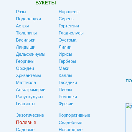
БУКЕТЫ
Розы
Нарциссы
Подсолнухи
Сирень
Астры
Гортензии
Тюльпаны
Гладиолусы
Васильки
Эустома
Ландыши
Лилии
Дельфиниумы
Ирисы
Георгины
Герберы
Орхидеи
Маки
Хризантемы
Каллы
ПО
Маттиола
Гвоздики
Альстромерии
Пионы
Ранункулусы
Ромашки
Гиацинты
Фрезии
Экзотические
Корпоративные
Полевые
Свадебные
Садовые
Новогодние