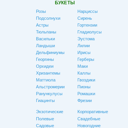
БУКЕТЫ
Розы
Нарциссы
Подсолнухи
Сирень
Астры
Гортензии
Тюльпаны
Гладиолусы
Васильки
Эустома
Ландыши
Лилии
Дельфиниумы
Ирисы
Георгины
Герберы
Орхидеи
Маки
Хризантемы
Каллы
Маттиола
Гвоздики
Альстромерии
Пионы
Ранункулусы
Ромашки
Гиацинты
Фрезии
Экзотические
Корпоративные
Полевые
Свадебные
Садовые
Новогодние