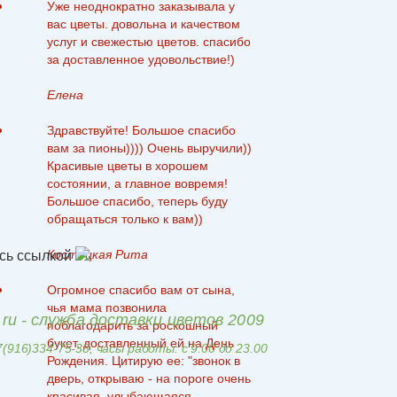
Уже неоднократно заказывала у
вас цветы. довольна и качеством
услуг и свежестью цветов. спасибо
за доставленное удовольствие!)
Елена
Здравствуйте! Большое спасибо
вам за пионы)))) Очень выручили))
Красивые цветы в хорошем
состоянии, а главное вовремя!
Большое спасибо, теперь буду
обращаться только к вам))
Костецкая Рита
сь ссылкой
Огромное спасибо вам от сына,
чья мама позвонила
t.ru - служба доставки цветов 2009
поблагодарить за роскошный
букет, доставленный ей на День
7(916)334-75-38, часы работы: с 9.00 до 23.00
Рождения. Цитирую ее: "звонок в
дверь, открываю - на пороге очень
красивая, улыбающаяся ...