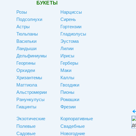
БУКЕТЫ
Розы
Нарциссы
Подсолнухи
Сирень
Астры
Гортензии
Тюльпаны
Гладиолусы
Васильки
Эустома
Ландыши
Лилии
Дельфиниумы
Ирисы
Георгины
Герберы
Орхидеи
Маки
Хризантемы
Каллы
Маттиола
Гвоздики
Альстромерии
Пионы
Ранункулусы
Ромашки
Гиацинты
Фрезии
Экзотические
Корпоративные
Полевые
Свадебные
Садовые
Новогодние