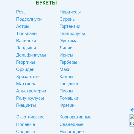
БУКЕТЫ
Розы
Нарциссы
Подсолнухи
Сирень
Астры
Гортензии
Тюльпаны
Гладиолусы
Васильки
Эустома
Ландыши
Лилии
Дельфиниумы
Ирисы
Георгины
Герберы
Орхидеи
Маки
Хризантемы
Каллы
Маттиола
Гвоздики
Альстромерии
Пионы
Ранункулусы
Ромашки
Гиацинты
Фрезии
Экзотические
Корпоративные
Полевые
Свадебные
Садовые
Новогодние