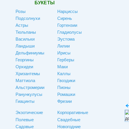
БУКЕТЫ
Розы
Нарциссы
Подсолнухи
Сирень
Астры
Гортензии
Тюльпаны
Гладиолусы
Васильки
Эустома
Ландыши
Лилии
Дельфиниумы
Ирисы
Георгины
Герберы
Орхидеи
Маки
Хризантемы
Каллы
Маттиола
Гвоздики
Альстромерии
Пионы
Ранункулусы
Ромашки
Гиацинты
Фрезии
Экзотические
Корпоративные
Полевые
Свадебные
Садовые
Новогодние