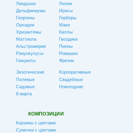
Ландыши
Лилии
Дельфиниумы
Ирисы
Георгины
Герберы
Орхидеи
Маки
Хризантемы
Каллы
Маттиола
Гвоздики
Альстромерии
Пионы
Ранункулусы
Ромашки
Гиацинты
Фрезии
Экзотические
Корпоративные
Полевые
Свадебные
Садовые
Новогодние
8 марта
КОМПОЗИЦИИ
Корзины с цветами
Сумочки с цветами