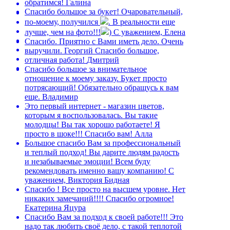
обратимся!
Галина
Спасибо большое за букет! Очаровательный,
по-моему, получился
. В реальности еще
лучше, чем на фото!!!
)
С уважением, Елена
Спасибо. Приятно с Вами иметь дело. Очень
выручили.
Георгий
Спасибо большое,
отличная работа!
Дмитрий
Спасибо большое за внимательное
отношение к моему заказу. Букет просто
потрясающий! Обязательно обращусь к вам
еще.
Владимир
Это первый интернет - магазин цветов,
которым я воспользовалась. Вы такие
молодцы! Вы так хорошо работаете! Я
просто в шоке!!! Спасибо вам!
Алла
Большое спасибо Вам за профессиональный
и теплый подход! Вы дарите людям радость
и незабываемые эмоции! Всем буду
рекомендовать именно вашу компанию!
С
уважением, Виктория Бидная
Спасибо ! Все просто на высшем уровне. Нет
никаких замечаний!!!! Спасибо огромное!
Екатерина Яцура
Спасибо Вам за подход к своей работе!!! Это
надо так любить своё дело, с такой теплотой