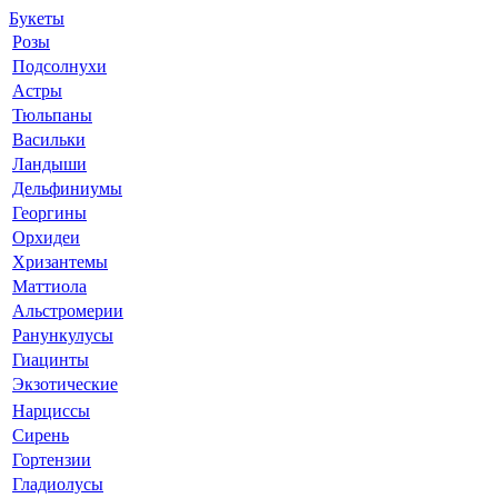
Букеты
Розы
Подсолнухи
Астры
Тюльпаны
Васильки
Ландыши
Дельфиниумы
Георгины
Орхидеи
Хризантемы
Маттиола
Альстромерии
Ранункулусы
Гиацинты
Экзотические
Нарциссы
Сирень
Гортензии
Гладиолусы