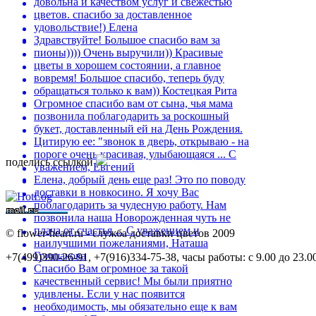
довольна и качеством услуг и свежестью
цветов. спасибо за доставленное
удовольствие!)
Елена
Здравствуйте! Большое спасибо вам за
пионы)))) Очень выручили)) Красивые
цветы в хорошем состоянии, а главное
вовремя! Большое спасибо, теперь буду
обращаться только к вам))
Костецкая Рита
Огромное спасибо вам от сына, чья мама
позвонила поблагодарить за роскошный
букет, доставленный ей на День Рождения.
Цитирую ее: "звонок в дверь, открываю - на
пороге очень красивая, улыбающаяся ...
С
поделись ссылкой
уважением, Евгений
Елена, добрый день еще раз! Это по поводу
доставки в новкосино. Я хочу Вас
поблагодарить за чудесную работу. Нам
позвонила наша Новорожденная чуть не
плача от счастья ...
С уважением и
©
flower-heart.ru - служба доставки цветов 2009
наилучшими пожеланиями, Наташа
Гришакова
+7(499)390-26-91, +7(916)334-75-38, часы работы: с 9.00 до 23.0
Спасибо Вам огромное за такой
качественный сервис! Мы были приятно
удивлены. Если у нас появится
необходимость, мы обязательно еще к вам