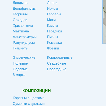
Ландыши
Лилии
Дельфиниумы
Ирисы
Георгины
Герберы
Орхидеи
Маки
Хризантемы
Каллы
Маттиола
Гвоздики
Альстромерии
Пионы
Ранункулусы
Ромашки
Гиацинты
Фрезии
Экзотические
Корпоративные
Полевые
Свадебные
Садовые
Новогодние
8 марта
КОМПОЗИЦИИ
Корзины с цветами
Сумочки с цветами