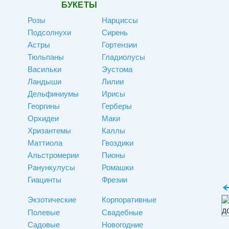
БУКЕТЫ
Розы
Нарциссы
Подсолнухи
Сирень
Астры
Гортензии
Тюльпаны
Гладиолусы
Васильки
Эустома
Ландыши
Лилии
Дельфиниумы
Ирисы
Георгины
Герберы
Орхидеи
Маки
Хризантемы
Каллы
Маттиола
Гвоздики
Альстромерии
Пионы
Ранункулусы
Ромашки
Гиацинты
Фрезии
Экзотические
Корпоративные
Полевые
Свадебные
Садовые
Новогодние