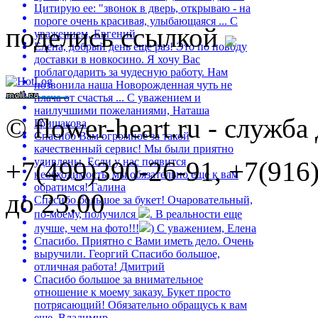
Цитирую ее: "звонок в дверь, открываю - на
пороге очень красивая, улыбающаяся ...
С
поделись ссылкой
уважением, Евгений
Елена, добрый день еще раз! Это по поводу
доставки в новкосино. Я хочу Вас
поблагодарить за чудесную работу. Нам
позвонила наша Новорожденная чуть не
плача от счастья ...
С уважением и
наилучшими пожеланиями, Наташа
©
flower-heart.ru - служба
Гришакова
Спасибо Вам огромное за такой
качественный сервис! Мы были приятно
удивлены. Если у нас появится
+7(499)390-26-91, +7(916)
необходимость, мы обязательно еще к вам
обратимся!
Галина
до 23.00
Спасибо большое за букет! Очаровательный,
по-моему, получился
. В реальности еще
лучше, чем на фото!!!
)
С уважением, Елена
Спасибо. Приятно с Вами иметь дело. Очень
выручили.
Георгий
Спасибо большое,
отличная работа!
Дмитрий
Спасибо большое за внимательное
отношение к моему заказу. Букет просто
потрясающий! Обязательно обращусь к вам
еще.
Владимир