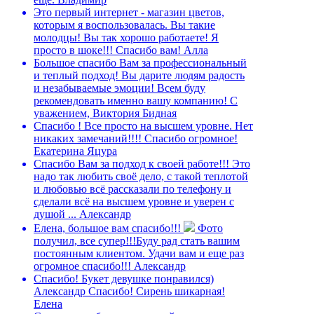
Это первый интернет - магазин цветов,
которым я воспользовалась. Вы такие
молодцы! Вы так хорошо работаете! Я
просто в шоке!!! Спасибо вам!
Алла
Большое спасибо Вам за профессиональный
и теплый подход! Вы дарите людям радость
и незабываемые эмоции! Всем буду
рекомендовать именно вашу компанию!
С
уважением, Виктория Бидная
Спасибо ! Все просто на высшем уровне. Нет
никаких замечаний!!!! Спасибо огромное!
Екатерина Яцура
Спасибо Вам за подход к своей работе!!! Это
надо так любить своё дело, с такой теплотой
и любовью всё рассказали по телефону и
сделали всё на высшем уровне и уверен с
душой ...
Александр
Елена, большое вам спасибо!!!
Фото
получил, все супер!!!Буду рад стать вашим
постоянным клиентом. Удачи вам и еще раз
огромное спасибо!!!
Александр
Спасибо! Букет девушке понравился)
Александр
Спасибо! Сирень шикарная!
Елена