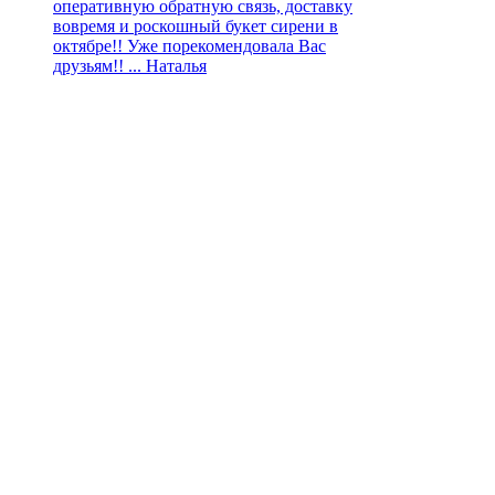
оперативную обратную связь, доставку
вовремя и роскошный букет сирени в
октябре!! Уже порекомендовала Вас
друзьям!! ...
Наталья