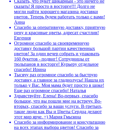
Сказать, что букет шикарный - это ничего не
сказать! Я просто в восторге!!! Долго не
могли найти хорошего магазина доставки
цветов. Теперь будем работать только с вами!
Анна
Спасибо за оперативную доставку, приятную
цену и красивые цветы, адресат счастлив!
Евгения
Огромное спасибо за своевременную
доставку большой партии качественных
цветов! За один вечер собрать и упаковать
160 букетов - подвиг! Сотрудницы от
тюльпанов в восторге! Курьеру отдельное
спасибо!
Ирина
Тысячу раз огромное спасибо за быструю
доставку, а главное за гладиолусы! Нашла их
только у Вас. Моя мама будет просто в шоке!
Еще раз огромное спасибо!
Наталья
Здравствуйте, Елена! Во-первых, спасибо
большое, что вы пошли мне на встречу. Во-
вторых, спасибо за ваши услуги. В-третьих,
такие люди как Вы и Цветы Сердца делают
этот мир ярче. =)
Мария Гмызина
Спасибо за информирование и консультацию
на всех этапах выбора цветов! Спасибо за