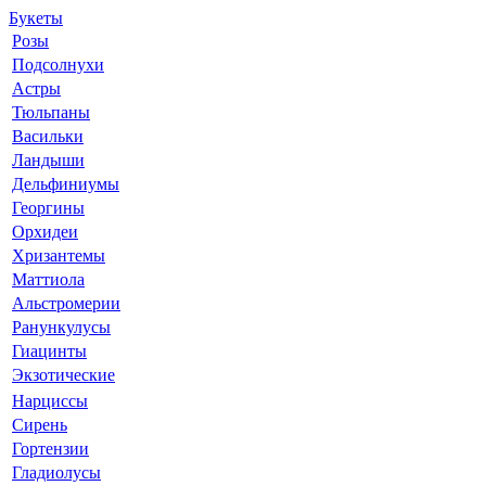
Букеты
Розы
Подсолнухи
Астры
Тюльпаны
Васильки
Ландыши
Дельфиниумы
Георгины
Орхидеи
Хризантемы
Маттиола
Альстромерии
Ранункулусы
Гиацинты
Экзотические
Нарциссы
Сирень
Гортензии
Гладиолусы